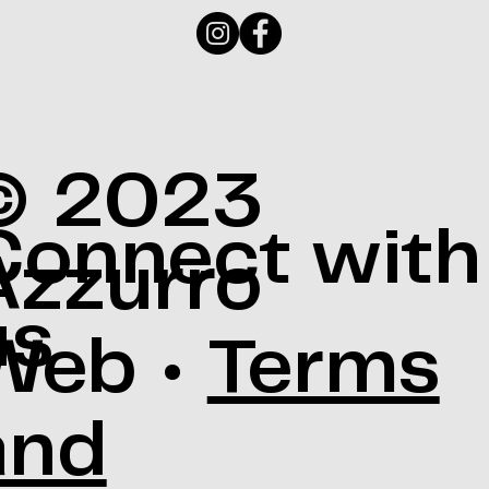
© 2023
Connect with
Azzurro
us
Web •
Terms
and