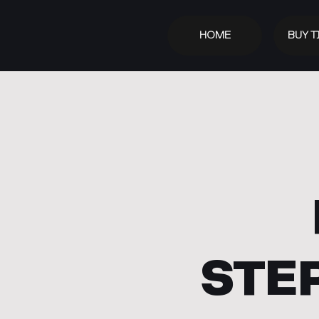
HOME
BUY T
STE