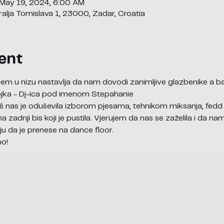
 May 19, 2024, 6:00 AM
alja Tomislava 1, 23000, Zadar, Croatia
ent
em u nizu nastavlja da nam dovodi zanimljive glazbenike a baš
vojka - Dj-ica pod imenom Stepahanie
baš nas je oduševila izborom pjesama, tehnikom miksanja, fedd
 na zadnji bis koji je pustila. Vjerujem da nas se zaželila i da n
u da je prenese na dance floor.
mo!