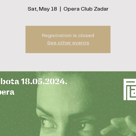
Sat, May 18
  |  
Opera Club Zadar
Registration is closed
See other events