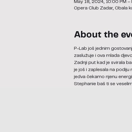
May 18, 2024, 10:00 PM –
Opera Club Zadar, Obala kr
About the ev
P-Lab još jednim gostovanj
zaslužuje i ova mlada dje
Zadnji put kad je svirala 
je još i zaplesala na podiju
jedva čekamo njenu energij
Stephanie baš ti se veseli